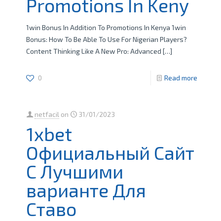
Promotions In Keny
1win Bonus In Addition To Promotions In Kenya 1win
Bonus: How To Be Able To Use For Nigerian Players?
Content Thinking Like A New Pro: Advanced
[…]
0
Read more
netfacil
on
31/01/2023
1xbet
Официальный Сайт
С Лучшими
варианте Для
Ставо