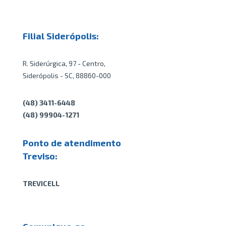
Filial Siderópolis:
R. Siderúrgica, 97 - Centro,
Siderópolis - SC, 88860-000
(48) 3411-6448
(48) 99904-1271
Ponto de atendimento
Treviso:
TREVICELL