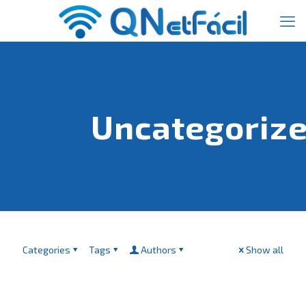
Uncategoriz
Categories
Tags
Authors
Show all