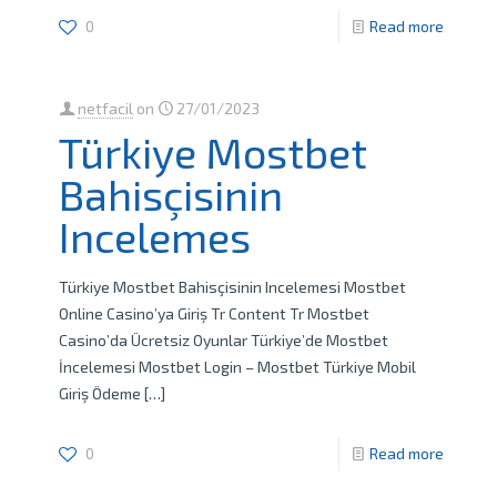
0
Read more
netfacil
on
27/01/2023
Türkiye Mostbet
Bahisçisinin
Incelemes
Türkiye Mostbet Bahisçisinin Incelemesi Mostbet
Online Casino’ya Giriş Tr Content Tr Mostbet
Casino’da Ücretsiz Oyunlar Türkiye’de Mostbet
İncelemesi Mostbet Login – Mostbet Türkiye Mobil
Giriş Ödeme
[…]
0
Read more