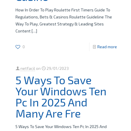
How In Order To Play Roulette First Timers Guide To
Regulations, Bets & Casinos Roulette Guideline The
Way To Play, Greatest Strategy & Leading Sites
Content
[…]
0
Read more
netfacil
on
29/01/2023
5 Ways To Save
Your Windows Ten
Pc In 2025 And
Many Are Fre
5 Ways To Save Your Windows Ten Pc In 2025 And