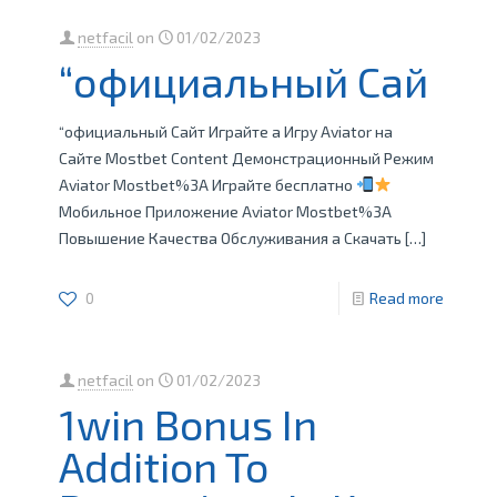
netfacil
on
01/02/2023
“официальный Сай
“официальный Сайт Играйте а Игру Aviator на
Сайте Mostbet Content Демонстрационный Режим
Aviator Mostbet%3A Играйте бесплатно
Мобильное Приложение Aviator Mostbet%3A
Повышение Качества Обслуживания а Скачать
[…]
0
Read more
netfacil
on
01/02/2023
1win Bonus In
Addition To