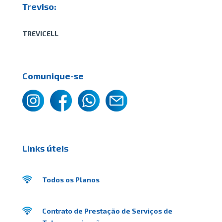
Treviso:
TREVICELL
Comunique-se
Links úteis
Todos os Planos
Contrato de Prestação de Serviços de