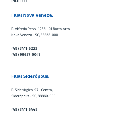
INFOCELL
Filial Nova Veneza:
R. Alfredo Pessi, 1236 - 01 Bortolotto,
Nova Veneza - SC, 88865-000
(48) 3411-6223
(48) 99657-0047
Filial Siderópolis:
R. Siderúrgica, 97 - Centro,
Siderópolis - SC, 88860-000
(48) 3411-6448