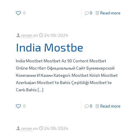
0
0
Read more
renan
on
24/06/2024
India Mostbe
India Mostbet Mostbet Az 90 Content Mostbet
Online Мостбет Официальный Сайт Букмекерской
Компании И Казин Kategori: Mostbet Kirish Mostbet
Azerbaijan Mostbet’te Bahis Çeşitliliği Mostbet’te
Canlı Bahis
[…]
0
0
Read more
renan
on
24/06/2024