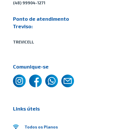
(48) 99904-1271
Ponto de atendimento
Treviso:
TREVICELL
Comunique-se
Links úteis
Todos os Planos