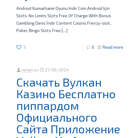
Android Kumarhane Oyunu Indir Com Android Için
Slots: No Limits Slots Free Of Charge With Bonus
Gambling Dens İndir Content Casino Frenzy-slot,
Poker, Bingo Slots Free
[…]
0
0
Read more
renan
on
21/06/2024
Скачать Вулкан
Казино Бесплатно
пиппардом
Официального
Сайта Приложение