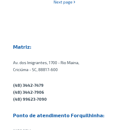
Next page
Matriz:
Av. dos Imigrantes, 1700 - Rio Maina,
Criciúma - SC, 88817-600
(48) 3442-7479
(48) 3442-7906
(48) 99623-7090
Ponto de atendimento Forquilhinha: