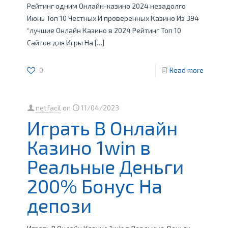
Рейтинг одним Онлайн-казино 2024 незадолго
Июнь Топ 10 Честных И проверенных Казино Из 394
“лучшие Онлайн Казино в 2024 Рейтинг Топ 10
Сайтов для Игры На
[…]
0
Read more
netfacil
on
11/04/2023
Играть В Онлайн
Казино 1win в
Реальные Деньги
200% Бонус На
депози