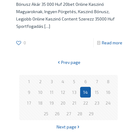
Bónusz Akár 35 000 Huf 20bet Online Kaszinó
Magyaroknak, Ingyen Pörgetés, Kaszinó Bónusz,
Legjobb Online Kaszinó Content Szerezz 35000 Huf
Sportfogadás
[…]
0
Read more
Prev page
1
2
3
4
5
6
7
8
9
10
11
12
13
14
15
16
17
18
19
20
21
22
23
24
25
26
27
28
29
Next page