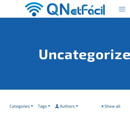
Uncategoriz
Categories
Tags
Authors
Show all