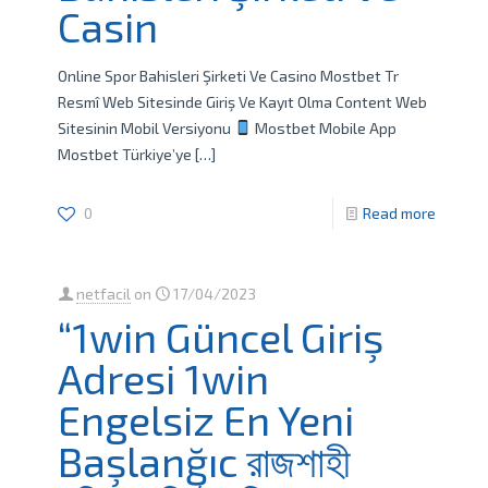
Casin
Online Spor Bahisleri Şirketi Ve Casino Mostbet Tr
Resmî Web Sitesinde Giriş Ve Kayıt Olma Content Web
Sitesinin Mobil Versiyonu
Mostbet Mobile App
Mostbet Türkiye’ye
[…]
0
Read more
netfacil
on
17/04/2023
“1win Güncel Giriş
Adresi 1win
Engelsiz En Yeni
Başlanğıc রাজশাহী