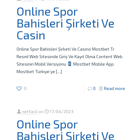
Online Spor
Bahisleri Şirketi Ve
Casin
Online Spor Bahisleri Şirketi Ve Casino Mostbet Tr
Resmî Web Sitesinde Giriş Ve Kayıt Olma Content Web
Sitesinin Mobil Versiyonu
Mostbet Mobile App
Mostbet Türkiye’ye
[…]
0
0
Read more
netfacil
on
17/04/2023
Online Spor
Bahisleri Şirketi Ve