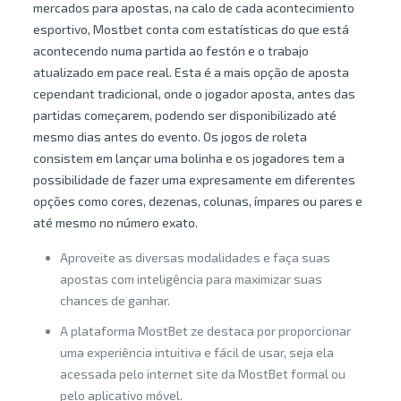
mercados para apostas, na calo de cada acontecimiento
esportivo, Mostbet conta com estatísticas do que está
acontecendo numa partida ao festón e o trabajo
atualizado em pace real. Esta é a mais opção de aposta
cependant tradicional, onde o jogador aposta, antes das
partidas começarem, podendo ser disponibilizado até
mesmo dias antes do evento. Os jogos de roleta
consistem em lançar uma bolinha e os jogadores tem a
possibilidade de fazer uma expresamente em diferentes
opções como cores, dezenas, colunas, ímpares ou pares e
até mesmo no número exato.
Aproveite as diversas modalidades e faça suas
apostas com inteligência para maximizar suas
chances de ganhar​.
A plataforma MostBet ze destaca por proporcionar
uma experiência intuitiva e fácil de usar, seja ela
acessada pelo internet site da MostBet formal ou
pelo aplicativo móvel.