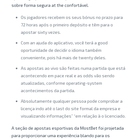
sobre forma segura at the confortável.
Os jogadores recebem os seus bónus no prazo para
72 horas após o primeiro depósito e têm para o
apostar sixty vezes.
Com an ajuda do aplicativo, você terá a good
oportunidade de decidir o idioma também
conveniente, pois há mais de twenty deles.
As apostas ao vivo são feitas numa partida que está
acontecendo em pace real e as odds vão sendo
atualizadas, conforme operating-system
acontecimentos da partida.
Absolutamente qualquer pessoa pode comprobar a
licença indo até o last do site formal da empresa e
visualizando informações” “em relação à o licenciado.
A seção de apostas esportivas da MostBet foi projetada
para proporcionar uma experiência blando para os