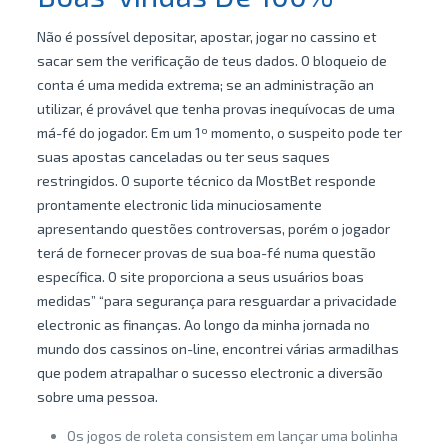
Não é possível depositar, apostar, jogar no cassino et
sacar sem the verificação de teus dados. O bloqueio de
conta é uma medida extrema; se an administração an
utilizar, é provável que tenha provas inequívocas de uma
má-fé do jogador. Em um 1º momento, o suspeito pode ter
suas apostas canceladas ou ter seus saques
restringidos. O suporte técnico da MostBet responde
prontamente electronic lida minuciosamente
apresentando questões controversas, porém o jogador
terá de fornecer provas de sua boa-fé numa questão
específica. O site proporciona a seus usuários boas
medidas” “para segurança para resguardar a privacidade
electronic as finanças. Ao longo da minha jornada no
mundo dos cassinos on-line, encontrei várias armadilhas
que podem atrapalhar o sucesso electronic a diversão
sobre uma pessoa.
Os jogos de roleta consistem em lançar uma bolinha