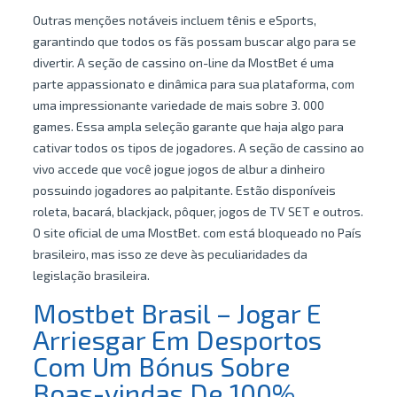
Outras menções notáveis incluem tênis e eSports,
garantindo que todos os fãs possam buscar algo para se
divertir. A seção de cassino on-line da MostBet é uma
parte appassionato e dinâmica para sua plataforma, com
uma impressionante variedade de mais sobre 3. 000
games. Essa ampla seleção garante que haja algo para
cativar todos os tipos de jogadores. A seção de cassino ao
vivo accede que você jogue jogos de albur a dinheiro
possuindo jogadores ao palpitante. Estão disponíveis
roleta, bacará, blackjack, pôquer, jogos de TV SET e outros.
O site oficial de uma MostBet. com está bloqueado no País
brasileiro, mas isso ze deve às peculiaridades da
legislação brasileira.
Mostbet Brasil – Jogar E
Arriesgar Em Desportos
Com Um Bónus Sobre
Boas-vindas De 100%