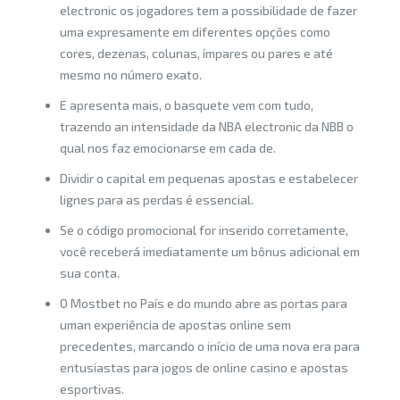
electronic os jogadores tem a possibilidade de fazer
uma expresamente em diferentes opções como
cores, dezenas, colunas, ímpares ou pares e até
mesmo no número exato.
E apresenta mais, o basquete vem com tudo,
trazendo an intensidade da NBA electronic da NBB o
qual nos faz emocionarse em cada de.
Dividir o capital em pequenas apostas e estabelecer
lignes para as perdas é essencial.
Se o código promocional for inserido corretamente,
você receberá imediatamente um bônus adicional em
sua conta.
O Mostbet no País e do mundo abre as portas para
uman experiência de apostas online sem
precedentes, marcando o início de uma nova era para
entusiastas para jogos de online casino e apostas
esportivas.