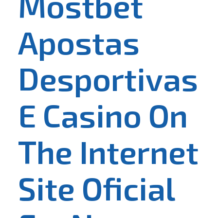
Mostbet
Apostas
Desportivas
E Casino On
The Internet
Site Oficial