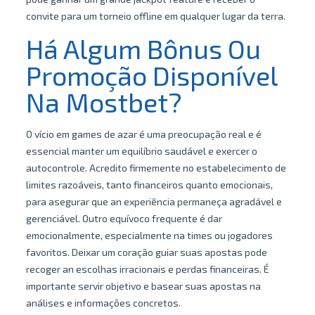
convite para um torneio offline em qualquer lugar da terra.
Há Algum Bônus Ou
Promoção Disponível
Na Mostbet?
O vício em games de azar é uma preocupação real e é
essencial manter um equilíbrio saudável e exercer o
autocontrole. Acredito firmemente no estabelecimento de
limites razoáveis, tanto financeiros quanto emocionais,
para asegurar que an experiência permaneça agradável e
gerenciável. Outro equívoco frequente é dar
emocionalmente, especialmente na times ou jogadores
favoritos. Deixar um coração guiar suas apostas pode
recoger an escolhas irracionais e perdas financeiras. É
importante servir objetivo e basear suas apostas na
análises e informações concretos.