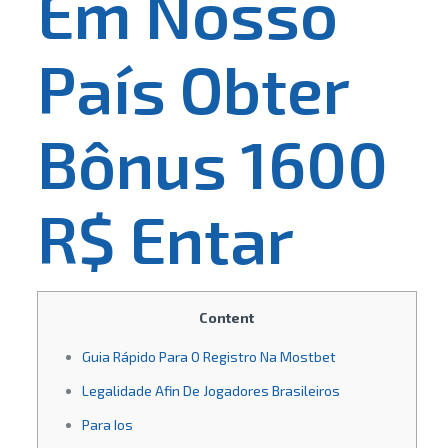
Em Nosso
País Obter
Bônus 1600
R$ Entar
Content
Guia Rápido Para O Registro Na Mostbet
Legalidade Afin De Jogadores Brasileiros
Para Ios