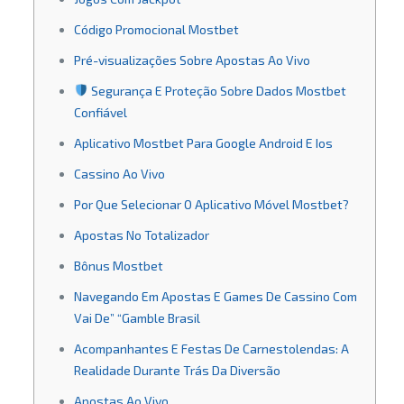
Código Promocional Mostbet
Pré-visualizações Sobre Apostas Ao Vivo
Segurança E Proteção Sobre Dados Mostbet
Confiável
Aplicativo Mostbet Para Google Android E Ios
Cassino Ao Vivo
Por Que Selecionar O Aplicativo Móvel Mostbet?
Apostas No Totalizador
Bônus Mostbet
Navegando Em Apostas E Games De Cassino Com
Vai De” “Gamble Brasil
Acompanhantes E Festas De Carnestolendas: A
Realidade Durante Trás Da Diversão
Apostas Ao Vivo