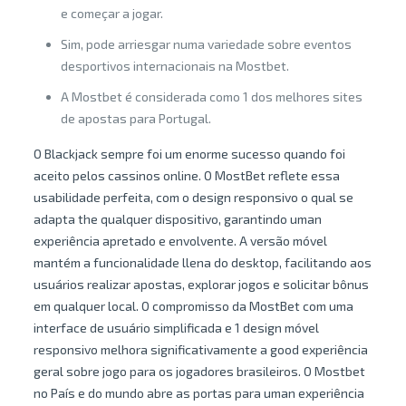
e começar a jogar.
Sim, pode arriesgar numa variedade sobre eventos
desportivos internacionais na Mostbet.
A Mostbet é considerada como 1 dos melhores sites
de apostas para Portugal.
O Blackjack sempre foi um enorme sucesso quando foi
aceito pelos cassinos online. O MostBet reflete essa
usabilidade perfeita, com o design responsivo o qual se
adapta the qualquer dispositivo, garantindo uman
experiência apretado e envolvente. A versão móvel
mantém a funcionalidade llena do desktop, facilitando aos
usuários realizar apostas, explorar jogos e solicitar bônus
em qualquer local. O compromisso da MostBet com uma
interface de usuário simplificada e 1 design móvel
responsivo melhora significativamente a good experiência
geral sobre jogo para os jogadores brasileiros. O Mostbet
no País e do mundo abre as portas para uman experiência