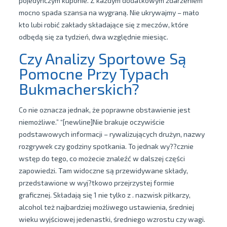
pojedynczym kuponie. Z każdym dodatkowym zdarzeniem
mocno spada szansa na wygraną. Nie ukrywajmy – mało
kto lubi robić zakłady składające się z meczów, które
odbędą się za tydzień, dwa względnie miesiąc.
Czy Analizy Sportowe Są
Pomocne Przy Typach
Bukmacherskich?
Co nie oznacza jednak, że poprawne obstawienie jest
niemożliwe.” “[newline]Nie brakuje oczywiście
podstawowych informacji – rywalizujących drużyn, nazwy
rozgrywek czy godziny spotkania. To jednak wy??cznie
wstęp do tego, co możecie znaleźć w dalszej części
zapowiedzi. Tam widoczne są przewidywane składy,
przedstawione w wyj?tkowo przejrzystej formie
graficznej. Składają się 1 nie tylko z . nazwisk piłkarzy,
alcohol też najbardziej możliwego ustawienia, średniej
wieku wyjściowej jedenastki, średniego wzrostu czy wagi.