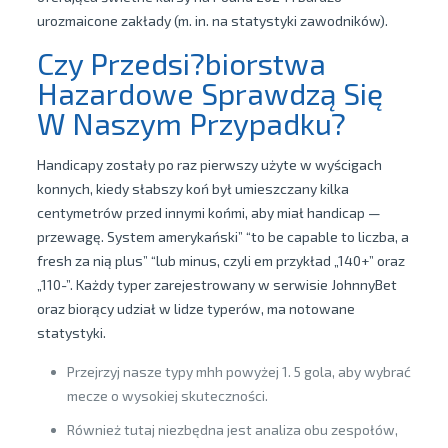
urozmaicone zakłady (m. in. na statystyki zawodników).
Czy Przedsi?biorstwa
Hazardowe Sprawdzą Się
W Naszym Przypadku?
Handicapy zostały po raz pierwszy użyte w wyścigach
konnych, kiedy słabszy koń był umieszczany kilka
centymetrów przed innymi końmi, aby miał handicap —
przewagę. System amerykański” “to be capable to liczba, a
fresh za nią plus” “lub minus, czyli em przykład „140+” oraz
„110-”. Każdy typer zarejestrowany w serwisie JohnnyBet
oraz biorący udział w lidze typerów, ma notowane
statystyki.
Przejrzyj nasze typy mhh powyżej 1. 5 gola, aby wybrać
mecze o wysokiej skuteczności.
Również tutaj niezbędna jest analiza obu zespołów,