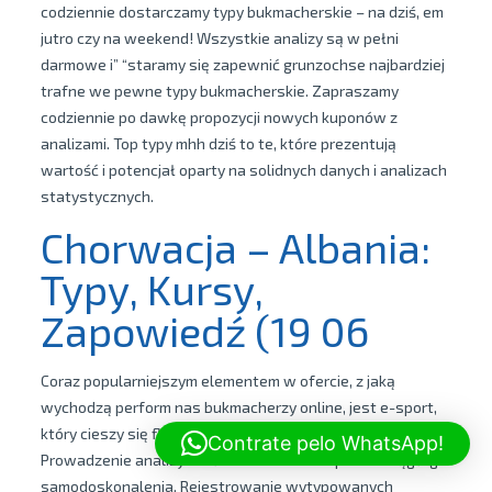
codziennie dostarczamy typy bukmacherskie – na dziś, em
jutro czy na weekend! Wszystkie analizy są w pełni
darmowe i” “staramy się zapewnić grunzochse najbardziej
trafne we pewne typy bukmacherskie. Zapraszamy
codziennie po dawkę propozycji nowych kuponów z
analizami. Top typy mhh dziś to te, które prezentują
wartość i potencjał oparty na solidnych danych i analizach
statystycznych.
Chorwacja – Albania:
Typy, Kursy,
Zapowiedź (19 06
Coraz popularniejszym elementem w ofercie, z jaką
wychodzą perform nas bukmacherzy online, jest e-sport,
który cieszy się flat rosnącym zainteresowaniem.
Contrate pelo WhatsApp!
Prowadzenie analizy zakładów in order to proces ciągłego
samodoskonalenia. Rejestrowanie wytypowanych