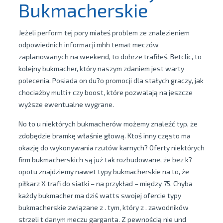
Bukmacherskie
Jeżeli perform tej pory miałeś problem ze znalezieniem
odpowiednich informacji mhh temat meczów
zaplanowanych na weekend, to dobrze trafiłeś. Betclic, to
kolejny bukmacher, który naszym zdaniem jest warty
polecenia. Posiada on du?o promocji dla stałych graczy, jak
chociażby multi+ czy boost, które pozwalają na jeszcze
wyższe ewentualne wygrane.
No to u niektórych bukmacherów możemy znaleźć typ, że
zdobędzie bramkę właśnie głową. Ktoś inny często ma
okazję do wykonywania rzutów karnych? Oferty niektórych
firm bukmacherskich są już tak rozbudowane, że bez k?
opotu znajdziemy nawet typy bukmacherskie na to, że
piłkarz X trafi do siatki – na przykład – między 75. Chyba
każdy bukmacher ma dziś watts swojej ofercie typy
bukmacherskie związane z . tym, który z . zawodników
strzeli t danym meczu garganta. Z pewnością nie und