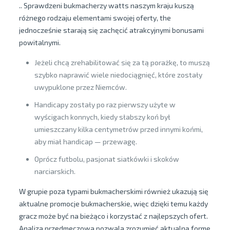
.. Sprawdzeni bukmacherzy watts naszym kraju kuszą
różnego rodzaju elementami swojej oferty, the
jednocześnie starają się zachęcić atrakcyjnymi bonusami
powitalnymi.
Jeżeli chcą zrehabilitować się za tą porażkę, to muszą
szybko naprawić wiele niedociągnięć, które zostały
uwypuklone przez Niemców.
Handicapy zostały po raz pierwszy użyte w
wyścigach konnych, kiedy słabszy koń był
umieszczany kilka centymetrów przed innymi końmi,
aby miał handicap — przewagę.
Oprócz futbolu, pasjonat siatkówki i skoków
narciarskich.
W grupie poza typami bukmacherskimi również ukazują się
aktualne promocje bukmacherskie, więc dzięki temu każdy
gracz może być na bieżąco i korzystać z najlepszych ofert.
Analiza przedmeczowa pozwala zrozumieć aktualną formę