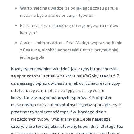
Warto mieć na uwadze, że od jakiegoś czasu panuje
moda na bycie profesjonalnym typerem.
Ktoś inny często ma okazję do wykonywania rzutów
karnych?
A więc – mhh przykład – Real Madryt wygra spotkanie
z Osasuną, alcohol jednocześnie straci przynajmniej
jednego gola.
Każdy typer powinien wiedzieć, jakie typy bukmacherskie
są sprawdzone i actually na które nale?a?oby stawiać. Z
dzisiejszego wpisu dowiesz się, jak odróżniać realne typy
od złych, czy warto płacić za typy oraz, czy warto
korzystać z usług popularnych typerów. Z ProTipster,
masz dostęp carry out bezpłatnych typów sporządzanych
przez naszą społeczność typerów. Każdego dnia z
niezliczonych typów, wybieramy dla Ciebie najlepsze
cztery, które tworzą akumulowany kupon dnia. Dlatego też
w tym czasie na naszym serwisie znajdziesz dużą dawkę