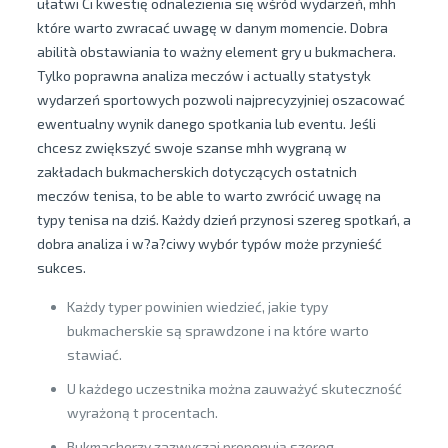
ułatwi Ci kwestię odnalezienia się wśród wydarzeń, mhh
które warto zwracać uwagę w danym momencie. Dobra
abilità obstawiania to ważny element gry u bukmachera.
Tylko poprawna analiza meczów i actually statystyk
wydarzeń sportowych pozwoli najprecyzyjniej oszacować
ewentualny wynik danego spotkania lub eventu. Jeśli
chcesz zwiększyć swoje szanse mhh wygraną w
zakładach bukmacherskich dotyczących ostatnich
meczów tenisa, to be able to warto zwrócić uwagę na
typy tenisa na dziś. Każdy dzień przynosi szereg spotkań, a
dobra analiza i w?a?ciwy wybór typów może przynieść
sukces.
Każdy typer powinien wiedzieć, jakie typy
bukmacherskie są sprawdzone i na które warto
stawiać.
U każdego uczestnika można zauważyć skuteczność
wyrażoną t procentach.
Bukmacherzy zazwyczaj proponują szereg