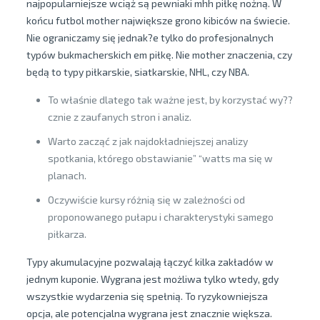
najpopularniejsze wciąż są pewniaki mhh piłkę nożną. W
końcu futbol mother największe grono kibiców na świecie.
Nie ograniczamy się jednak?e tylko do profesjonalnych
typów bukmacherskich em piłkę. Nie mother znaczenia, czy
będą to typy piłkarskie, siatkarskie, NHL, czy NBA.
To właśnie dlatego tak ważne jest, by korzystać wy??
cznie z zaufanych stron i analiz.
Warto zacząć z jak najdokładniejszej analizy
spotkania, którego obstawianie” “watts ma się w
planach.
Oczywiście kursy różnią się w zależności od
proponowanego pułapu i charakterystyki samego
piłkarza.
Typy akumulacyjne pozwalają łączyć kilka zakładów w
jednym kuponie. Wygrana jest możliwa tylko wtedy, gdy
wszystkie wydarzenia się spełnią. To ryzykowniejsza
opcja, ale potencjalna wygrana jest znacznie większa.