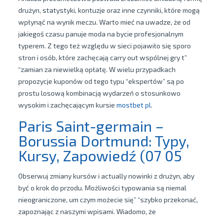
drużyn, statystyki, kontuzje oraz inne czynniki, które mogą
wpłynąć na wynik meczu. Warto mieć na uwadze, że od
jakiegoś czasu panuje moda na bycie profesjonalnym
typerem. Z tego też względu w sieci pojawiło się sporo
stron i osób, które zachęcają carry out wspólnej gry t”
“zamian za niewielką opłatę. W wielu przypadkach
propozycje kuponów od tego typu “ekspertów” są po
prostu losową kombinacją wydarzeń o stosunkowo
wysokim i zachęcającym kursie
mostbet pl
.
Paris Saint-germain –
Borussia Dortmund: Typy,
Kursy, Zapowiedź (07 05
Obserwuj zmiany kursów i actually nowinki z drużyn, aby
być o krok do przodu. Możliwości typowania są niemal
nieograniczone, um czym możecie się” “szybko przekonać,
zapoznając z naszymi wpisami. Wiadomo, że