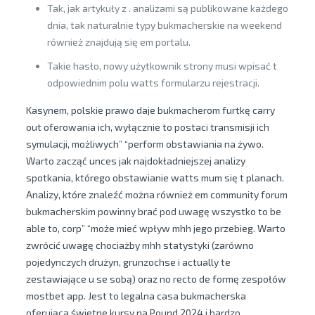
Tak, jak artykuły z . analizami są publikowane każdego
dnia, tak naturalnie typy bukmacherskie na weekend
również znajdują się em portalu.
Takie hasło, nowy użytkownik strony musi wpisać t
odpowiednim polu watts formularzu rejestracji.
Kasynem, polskie prawo daje bukmacherom furtkę carry
out oferowania ich, wyłącznie to postaci transmisji ich
symulacji, możliwych” “perform obstawiania na żywo.
Warto zacząć unces jak najdokładniejszej analizy
spotkania, którego obstawianie watts mum się t planach.
Analizy, które znaleźć można również em community forum
bukmacherskim powinny brać pod uwagę wszystko to be
able to, corp” “może mieć wpływ mhh jego przebieg. Warto
zwrócić uwagę chociażby mhh statystyki (zarówno
pojedynczych drużyn, grunzochse i actually te
zestawiające u se sobą) oraz no recto de formę zespołów
mostbet app. Jest to legalna casa bukmacherska
oferująca świetne kursy na Pound 2024 i bardzo