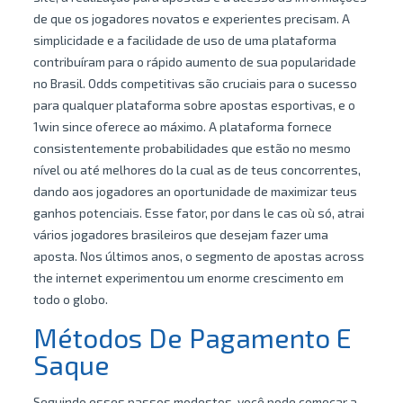
de que os jogadores novatos e experientes precisam. A
simplicidade e a facilidade de uso de uma plataforma
contribuíram para o rápido aumento de sua popularidade
no Brasil. Odds competitivas são cruciais para o sucesso
para qualquer plataforma sobre apostas esportivas, e o
1win since oferece ao máximo. A plataforma fornece
consistentemente probabilidades que estão no mesmo
nível ou até melhores do la cual as de teus concorrentes,
dando aos jogadores an oportunidade de maximizar teus
ganhos potenciais. Esse fator, por dans le cas où só, atrai
vários jogadores brasileiros que desejam fazer uma
aposta. Nos últimos anos, o segmento de apostas across
the internet experimentou um enorme crescimento em
todo o globo.
Métodos De Pagamento E
Saque
Seguindo esses passos modestos, você pode começar a