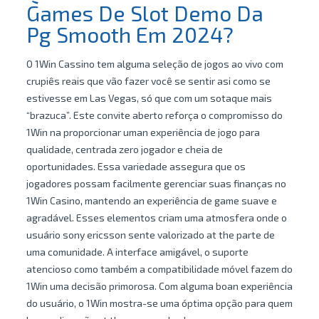
Games De Slot Demo Da
Pg Smooth Em 2024?
O 1Win Cassino tem alguma seleção de jogos ao vivo com
crupiês reais que vão fazer você se sentir asi como se
estivesse em Las Vegas, só que com um sotaque mais
“brazuca”. Este convite aberto reforça o compromisso do
1Win na proporcionar uman experiência de jogo para
qualidade, centrada zero jogador e cheia de
oportunidades. Essa variedade assegura que os
jogadores possam facilmente gerenciar suas finanças no
1Win Casino, mantendo an experiência de game suave e
agradável. Esses elementos criam uma atmosfera onde o
usuário sony ericsson sente valorizado at the parte de
uma comunidade. A interface amigável, o suporte
atencioso como também a compatibilidade móvel fazem do
1Win uma decisão primorosa. Com alguma boan experiência
do usuário, o 1Win mostra-se uma óptima opção para quem