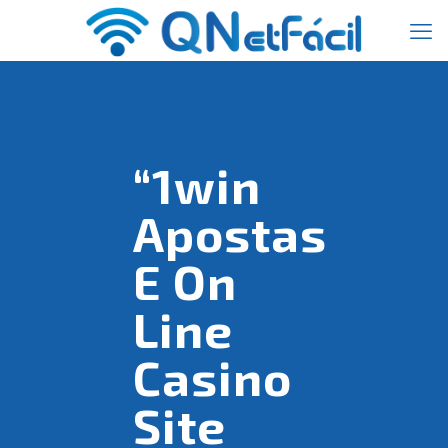
“1win
Apostas
E On
Line
Casino
Site