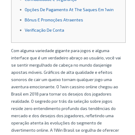
Opções De Pagamento At The Saques Em 1win
Bônus E Promoções Atraentes
Verificação De Conta
Com alguma variedade gigante para jogos e alguma
interface que é um verdadeiro abraço ao usuário, você vai
se sentir mergulhado de cabeça no mundo dasjenige
apostas móveis. Gráficos de alta qualidade e efeitos
sonoros de cair um queixo tornam qualquer jogo uma
aventura emocionante. O 1win cassino online chegou ao
Brasil em 2018 para tornar os desejos dos jogadores
realidade. O segredo por trás da seleção sobre jogos
reside zero entendimento profundo das tendências do
mercado e dos desejos dos jogadores, refletindo uma
operação atenta às evoluções do segmento de
divertimento online. A 1Win Brasil se orgulha de oferecer