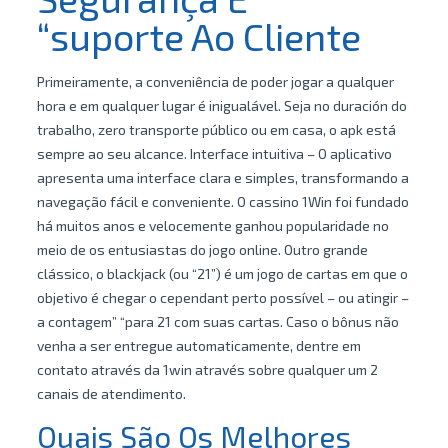
“suporte Ao Cliente
Primeiramente, a conveniência de poder jogar a qualquer
hora e em qualquer lugar é inigualável. Seja no duración do
trabalho, zero transporte público ou em casa, o apk está
sempre ao seu alcance. Interface intuitiva – O aplicativo
apresenta uma interface clara e simples, transformando a
navegação fácil e conveniente. O cassino 1Win foi fundado
há muitos anos e velocemente ganhou popularidade no
meio de os entusiastas do jogo online. Outro grande
clássico, o blackjack (ou “21”) é um jogo de cartas em que o
objetivo é chegar o cependant perto possível – ou atingir –
a contagem” “para 21 com suas cartas. Caso o bônus não
venha a ser entregue automaticamente, dentre em
contato através da 1win através sobre qualquer um 2
canais de atendimento.
Quais São Os Melhores