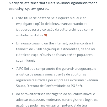
blackjack, até since slots mais novinhas, agradando todos
operating-system gostos.
Este título se destaca pela riqueza visual e an
empolgante op??o de bônus, transportando os
jogadores para o coração da cultura chinesa com o
simbolismo do boi
.
Em nosso cassino on the internet, você encontrará
também de 7. 500 caça-níqueis diferentes, desde os
clássicos caça-níqueis de frutas até os populares
caça-níqueis.
‘A PG Soft se compromete the garantir a segurança e
a justiça de seus games através de auditorias
regulares realizadas por empresas externas. ’ – Maria
Souza, Diretora de Conformidade da PG Soft.
Ao aproveitar since vantagens do aplicativo móvel e
adoptar os passos modestos para registro e login, os
usuários podem maximizar um potencial de tua