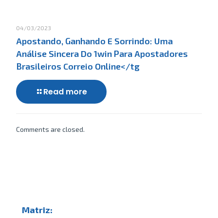
04/03/2023
Apostando, Ganhando E Sorrindo: Uma
Análise Sincera Do 1win Para Apostadores
Brasileiros Correio Online</tg
Read more
Comments are closed.
Matriz: