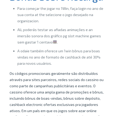
Para começar the jogar no 1Win, faça login no ano de
sua conta at the selecione o jogo desejado na
organizacion.
Ali, poderás testar as afiadas animações e an
imersão sonora dos gráfico pg slot machine games
sem gastar 1 centavo
.
A odaie também oferece um 1win bônus para boas
vindas no ano de formato de cashback de até 30%
para novos usuários.
Os códigos promocionais geralmente são distribuídos
através para sites parceiros, redes sociais do cassino ou
como parte de campanhas publicitárias e eventos. O
cassino oferece uma ampla gama de promoções e bônus,
incluindo bônus de boas-vindas, bônus sobre depósito,
cashback electronic ofertas exclusivas pra jogadores
ativos. Em um país em que os jogos sobre azar online