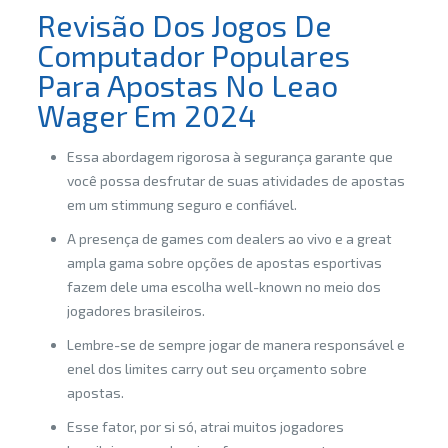
Revisão Dos Jogos De
Computador Populares
Para Apostas No Leao
Wager Em 2024
Essa abordagem rigorosa à segurança garante que
você possa desfrutar de suas atividades de apostas
em um stimmung seguro e confiável.
A presença de games com dealers ao vivo e a great
ampla gama sobre opções de apostas esportivas
fazem dele uma escolha well-known no meio dos
jogadores brasileiros.
Lembre-se de sempre jogar de manera responsável e
enel dos limites carry out seu orçamento sobre
apostas.
Esse fator, por si só, atrai muitos jogadores