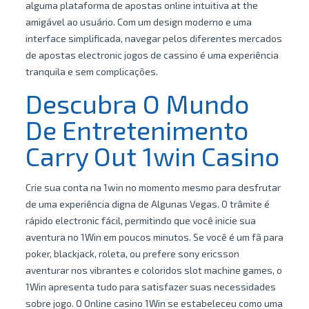
alguma plataforma de apostas online intuitiva at the
amigável ao usuário. Com um design moderno e uma
interface simplificada, navegar pelos diferentes mercados
de apostas electronic jogos de cassino é uma experiência
tranquila e sem complicações.
Descubra O Mundo
De Entretenimento
Carry Out 1win Casino
Crie sua conta na 1win no momento mesmo para desfrutar
de uma experiência digna de Algunas Vegas. O trâmite é
rápido electronic fácil, permitindo que você inicie sua
aventura no 1Win em poucos minutos. Se você é um fã para
poker, blackjack, roleta, ou prefere sony ericsson
aventurar nos vibrantes e coloridos slot machine games, o
1Win apresenta tudo para satisfazer suas necessidades
sobre jogo. O Online casino 1Win se estabeleceu como uma