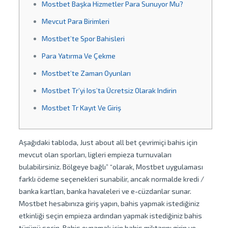
Mostbet Başka Hizmetler Para Sunuyor Mu?
Mevcut Para Birimleri
Mostbet’te Spor Bahisleri
Para Yatırma Ve Çekme
Mostbet’te Zaman Oyunları
Mostbet Tr’yi Ios’ta Ücretsiz Olarak Indirin
Mostbet Tr Kayıt Ve Giriş
Aşağıdaki tabloda, Just about all bet çevrimiçi bahis için
mevcut olan sporları, ligleri empieza turnuvaları
bulabilirsiniz. Bölgeye bağlı” “olarak, Mostbet uygulaması
farklı ödeme seçenekleri sunabilir, ancak normalde kredi /
banka kartları, banka havaleleri ve e-cüzdanlar sunar.
Mostbet hesabınıza giriş yapın, bahis yapmak istediğiniz
etkinliği seçin empieza ardından yapmak istediğiniz bahis
türünü seçin. Bahis oynamak için bahis miktarını girin ve