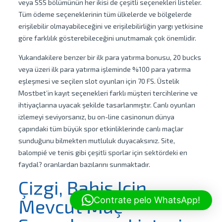
veya SSS bölümünün her ikisi de çeşitli seçenekleri listeler.
Tüm ödeme seçeneklerinin tüm ülkelerde ve bölgelerde
erişilebilir olmayabileceğini ve erişilebilirliğin yargı yetkisine
göre farklılık gösterebileceğini unutmamak çok önemlidir.
Yukarıdakilere benzer bir ilk para yatırma bonusu, 20 bucks
veya üzeri ilk para yatırma işleminde %100 para yatırma
eşleşmesi ve seçilen slot oyunları için 70 FS. Üstelik
Mostbet’in kayıt seçenekleri farklı müşteri tercihlerine ve
ihtiyaçlarına uyacak şekilde tasarlanmıştır. Canlı oyunları
izlemeyi seviyorsanız, bu on-line casinonun dünya
çapındaki tüm büyük spor etkinliklerinde canlı maçlar
sunduğunu bilmekten mutluluk duyacaksınız. Site,
balompié ve tenis gibi çeşitli sporlar için sektördeki en
faydal? oranlardan bazılarını sunmaktadır.
Çizgi, Bahis Için
Contrate pelo WhatsApp!
Mevcut Maç