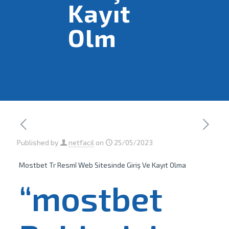
Kayıt
Olm
Published by
netfacil
on
25/05/2023
Mostbet Tr Resmî Web Sitesinde Giriş Ve Kayıt Olma
“mostbet