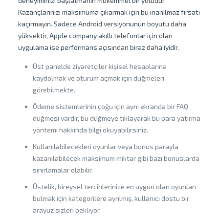
deneyiminizi başlatmanın mükemmel bir yoludur.
Kazançlarınızı maksimuma çıkarmak için bu inanılmaz fırsatı
kaçırmayın. Sadece Android versiyonunun boyutu daha
yüksektir, Apple company akıllı telefonlar için olan
uygulama ise performans açısından biraz daha iyidir.
Üst panelde ziyaretçiler kişisel hesaplarına
kaydolmak ve oturum açmak için düğmeleri
görebilmekte.
Ödeme sistemlerinin çoğu için aynı ekranda bir FAQ
düğmesi vardır, bu düğmeye tıklayarak bu para yatırma
yöntemi hakkında bilgi okuyabilirsiniz.
Kullanılabilecekleri oyunlar veya bonus parayla
kazanılabilecek maksimum miktar gibi bazı bonuslarda
sınırlamalar olabilir.
Üstelik, bireysel tercihlerinize en uygun olan oyunları
bulmak için kategorilere ayrılmış, kullanıcı dostu bir
arayüz sizleri bekliyor.