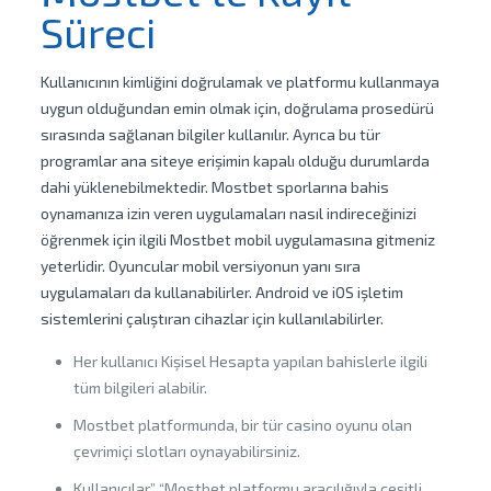
Süreci
Kullanıcının kimliğini doğrulamak ve platformu kullanmaya
uygun olduğundan emin olmak için, doğrulama prosedürü
sırasında sağlanan bilgiler kullanılır. Ayrıca bu tür
programlar ana siteye erişimin kapalı olduğu durumlarda
dahi yüklenebilmektedir. Mostbet sporlarına bahis
oynamanıza izin veren uygulamaları nasıl indireceğinizi
öğrenmek için ilgili Mostbet mobil uygulamasına gitmeniz
yeterlidir. Oyuncular mobil versiyonun yanı sıra
uygulamaları da kullanabilirler. Android ve iOS işletim
sistemlerini çalıştıran cihazlar için kullanılabilirler.
Her kullanıcı Kişisel Hesapta yapılan bahislerle ilgili
tüm bilgileri alabilir.
Mostbet platformunda, bir tür casino oyunu olan
çevrimiçi slotları oynayabilirsiniz.
Kullanıcılar” “Mostbet platformu aracılığıyla çeşitli