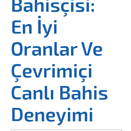
Bahisçisi:
En İyi
Oranlar Ve
Çevrimiçi
Canlı Bahis
Deneyimi