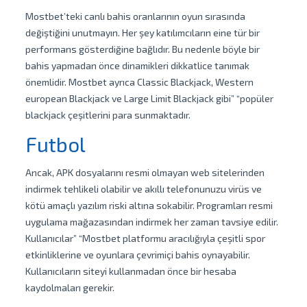
Mostbet’teki canlı bahis oranlarının oyun sırasında
değiştiğini unutmayın. Her şey katılımcıların eine tür bir
performans gösterdiğine bağlıdır. Bu nedenle böyle bir
bahis yapmadan önce dinamikleri dikkatlice tanımak
önemlidir. Mostbet ayrıca Classic Blackjack, Western
european Blackjack ve Large Limit Blackjack gibi” “popüler
blackjack çeşitlerini para sunmaktadır.
Futbol
Ancak, APK dosyalarını resmi olmayan web sitelerinden
indirmek tehlikeli olabilir ve akıllı telefonunuzu virüs ve
kötü amaçlı yazılım riski altına sokabilir. Programları resmi
uygulama mağazasından indirmek her zaman tavsiye edilir.
Kullanıcılar” “Mostbet platformu aracılığıyla çeşitli spor
etkinliklerine ve oyunlara çevrimiçi bahis oynayabilir.
Kullanıcıların siteyi kullanmadan önce bir hesaba
kaydolmaları gerekir.