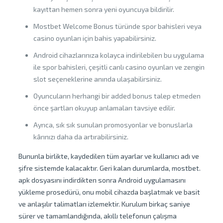
kayıttan hemen sonra yeni oyuncuya bildirilir.
Mostbet Welcome Bonus türünde spor bahisleri veya
casino oyunları için bahis yapabilirsiniz.
Android cihazlarınıza kolayca indirilebilen bu uygulama
ile spor bahisleri, çeşitli canlı casino oyunları ve zengin
slot seçeneklerine anında ulaşabilirsiniz.
Oyuncuların herhangi bir added bonus talep etmeden
önce şartları okuyup anlamaları tavsiye edilir.
Ayrıca, sık sık sunulan promosyonlar ve bonuslarla
kârınızı daha da artırabilirsiniz.
Bununla birlikte, kaydedilen tüm ayarlar ve kullanıcı adı ve
şifre sistemde kalacaktır. Geri kalan durumlarda, mostbet.
apk dosyasını indirdikten sonra Android uygulamasını
yükleme prosedürü, onu mobil cihazda başlatmak ve basit
ve anlaşılır talimatları izlemektir. Kurulum birkaç saniye
sürer ve tamamlandığında, akıllı telefonun çalışma