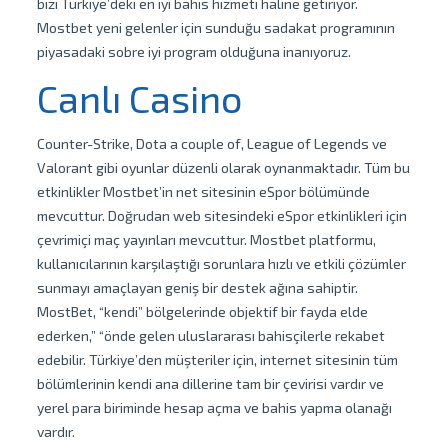
bizi Türkiye’deki en iyi bahis hizmeti haline getiriyor.
Mostbet yeni gelenler için sunduğu sadakat programının
piyasadaki sobre iyi program olduğuna inanıyoruz.
Canlı Casino
Counter-Strike, Dota a couple of, League of Legends ve
Valorant gibi oyunlar düzenli olarak oynanmaktadır. Tüm bu
etkinlikler Mostbet’in net sitesinin eSpor bölümünde
mevcuttur. Doğrudan web sitesindeki eSpor etkinlikleri için
çevrimiçi maç yayınları mevcuttur. Mostbet platformu,
kullanıcılarının karşılaştığı sorunlara hızlı ve etkili çözümler
sunmayı amaçlayan geniş bir destek ağına sahiptir.
MostBet, “kendi” bölgelerinde objektif bir fayda elde
ederken,” “önde gelen uluslararası bahisçilerle rekabet
edebilir. Türkiye’den müşteriler için, internet sitesinin tüm
bölümlerinin kendi ana dillerine tam bir çevirisi vardır ve
yerel para biriminde hesap açma ve bahis yapma olanağı
vardır.