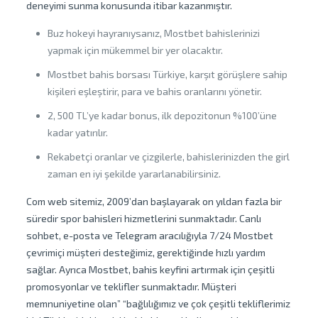
deneyimi sunma konusunda itibar kazanmıştır.
Buz hokeyi hayranıysanız, Mostbet bahislerinizi
yapmak için mükemmel bir yer olacaktır.
Mostbet bahis borsası Türkiye, karşıt görüşlere sahip
kişileri eşleştirir, para ve bahis oranlarını yönetir.
2, 500 TL’ye kadar bonus, ilk depozitonun %100’üne
kadar yatırılır.
Rekabetçi oranlar ve çizgilerle, bahislerinizden the girl
zaman en iyi şekilde yararlanabilirsiniz.
Com web sitemiz, 2009’dan başlayarak on yıldan fazla bir
süredir spor bahisleri hizmetlerini sunmaktadır. Canlı
sohbet, e-posta ve Telegram aracılığıyla 7/24 Mostbet
çevrimiçi müşteri desteğimiz, gerektiğinde hızlı yardım
sağlar. Ayrıca Mostbet, bahis keyfini artırmak için çeşitli
promosyonlar ve teklifler sunmaktadır. Müşteri
memnuniyetine olan” “bağlılığımız ve çok çeşitli tekliflerimiz