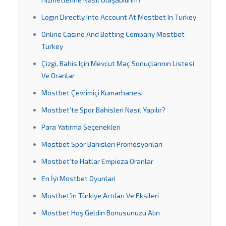
Login Directly Into Account At Mostbet In Turkey
Online Casino And Betting Company Mostbet
Turkey
Çizgi, Bahis Için Mevcut Maç Sonuçlarının Listesi
Ve Oranlar
Mostbet Çevrimiçi Kumarhanesi
Mostbet’te Spor Bahisleri Nasıl Yapılır?
Para Yatırma Seçenekleri
Mostbet Spor Bahisleri Promosyonları
Mostbet’te Hatlar Empieza Oranlar
En İyi̇ Mostbet Oyunlari
Mostbet’in Türkiye Artıları Ve Eksileri
Mostbet Hoş Geldin Bonusunuzu Alın