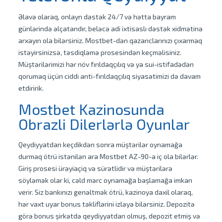
Əlavə olaraq, onlayn dəstək 24/7 və hətta bayram
günlərində əlçatandır, beləcə adi ixtisaslı dəstək xidmətinə
arxayın ola bilərsiniz. Mostbet-dən qazanclarınızı çıxarmaq
istəyirsinizsə, təsdiqləmə prosesindən keçməlisiniz.
Müştərilərimizi hər növ fırıldaqçılıq və ya sui-istifadədən
qorumaq üçün ciddi anti-fırıldaqçılıq siyasətimizi də davam
etdiririk.
Mostbet Kazinosunda
Obrazli Dilerlərlə Oyunlar
Qeydiyyatdan keçdikdən sonra müştərilər oynamağa
durmaq ötrü istənilən ara Mostbet AZ-90-a iç ola bilərlər.
Giriş prosesi ürəyiaçiq və sürətlidir və müştərilərə
söyləmək olar ki, cəld mərc oynamağa başlamağa imkan
verir. Siz bankınızı genəltmək ötrü, kazinoya daxil olaraq,
hər vaxt uyar bonus təkliflərini izləyə bilərsiniz. Depozitə
görə bonus şirkətdə qeydiyyatdan olmuş, depozit etmiş və