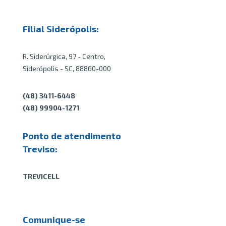
Filial Siderópolis:
R. Siderúrgica, 97 - Centro,
Siderópolis - SC, 88860-000
(48) 3411-6448
(48) 99904-1271
Ponto de atendimento
Treviso:
TREVICELL
Comunique-se