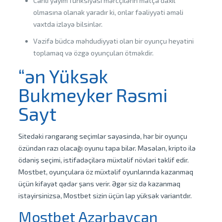
Canlı yayım funksiyası mərcçilərin matça daxil
olmasına olanak yaradır ki, onlar fəaliyyəti əməli
vaxtda izləyə bilsinlər.
Vəzifə büdcə məhdudiyyəti olan bir oyunçu heyətini
toplamaq və özgə oyunçuları ötməkdir.
“ən Yüksək
Bukmeyker Rəsmi
Sayt
Sitedəki rəngarəng seçimlər sayəsində, hər bir oyunçu
özündən razı olacağı oyunu tapa bilər. Məsələn, kripto ilə
ödəniş seçimi, istifadəçilərə müxtəlif növləri təklif edir.
Mostbet, oyunçulara öz müxtəlif oyunlarında kazanmaq
üçün kifayət qədər şans verir. Əgər siz də kazanmaq
istəyirsinizsə, Mostbet sizin üçün lap yüksək variantdır.
Mostbet Azərbaycan