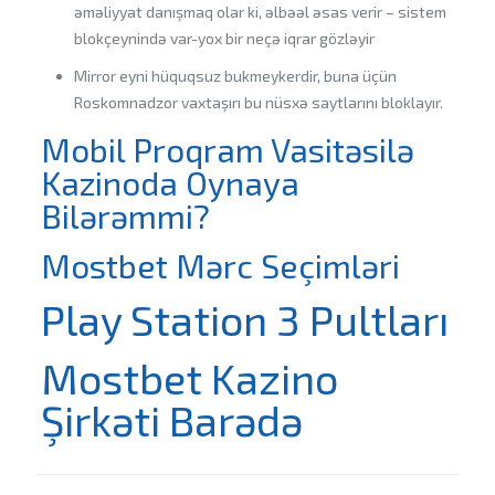
əməliyyat danışmaq olar ki, əlbəəl əsas verir – sistem
blokçeynində var-yox bir neçə iqrar gözləyir
Mirror eyni hüquqsuz bukmeykerdir, buna üçün
Roskomnadzor vaxtaşırı bu nüsxə saytlarını bloklayır.
Mobil Proqram Vasitəsilə
Kazinoda Oynaya
Bilərəmmi?
Mostbet Mərc Seçimləri
Play Station 3 Pultları
Mostbet Kazino
Şirkəti Barədə