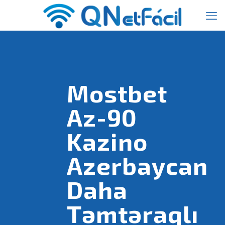
Mostbet
Az-90
Kazino
Azerbaycan
Daha
Təmtəraqlı