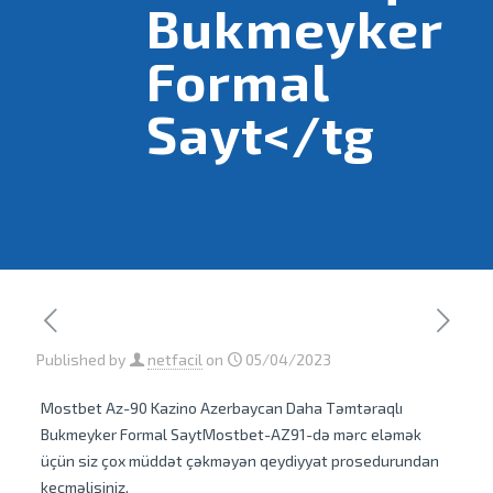
Bukmeyker
Formal
Sayt</tg
Published by
netfacil
on
05/04/2023
Mostbet Az-90 Kazino Azerbaycan Daha Təmtəraqlı
Bukmeyker Formal Sayt
Mostbet-AZ91-də mərc eləmək
üçün siz çox müddət çəkməyən qeydiyyat prosedurundan
keçməlisiniz.