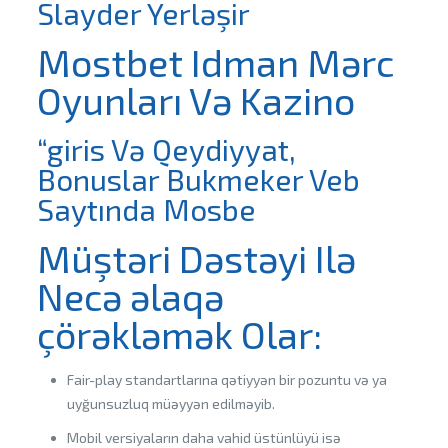
Slayder Yerləşir
Mostbet Idman Mərc
Oyunları Və Kazino
“giris Və Qeydiyyat,
Bonuslar Bukmeker Veb
Saytında Mosbe
Müştəri Dəstəyi Ilə
Necə əlaqə
çörəkləmək Olar:
Fair-play standartlarına qətiyyən bir pozuntu və ya
uyğunsuzluq müəyyən edilməyib.
Mobil versiyaların daha vahid üstünlüyü isə