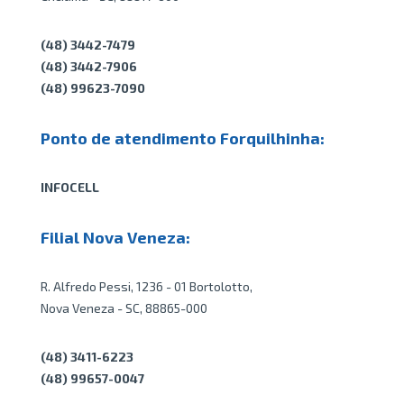
(48) 3442-7479
(48) 3442-7906
(48) 99623-7090
Ponto de atendimento Forquilhinha:
INFOCELL
Filial Nova Veneza:
R. Alfredo Pessi, 1236 - 01 Bortolotto,
Nova Veneza - SC, 88865-000
(48) 3411-6223
(48) 99657-0047