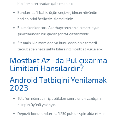
bloklamaları aradan qaldırmasıdır.
Bundan izafi, bahis üçün seçilmiş idman növünün
hadisələrini fasiləsiz izləməlisiniz.
Bukmeker kontoru Azərbaycanın ən əla mərc oyun
şirkətlərindən biri qədər şöhrət qazanmışdır.
Siz əminliklə mərc edə və bunu edərkən əzəmətli
təcrübədən həzz şəhla bilərsiniz mostbet yukle apk.
Mostbet Az -da Pul çıxarma
Limitləri Hansılardır?
Android Tətbiqini Yeniləmək
2023
Telefon nömrəsini iç etdikdən sonra onun yazılışının
düzgünlüyünü yoxlayın.
Depozit bonusundan izafi 250 pulsuz spin əldə etmək